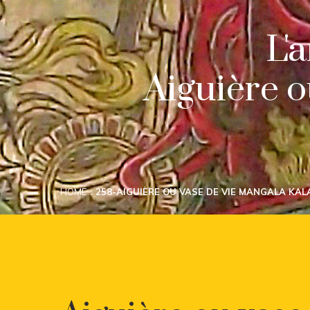
L'
Aiguière o
HOME
258-AIGUIÈRE OU VASE DE VIE MANGALA KA