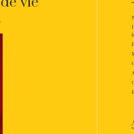
 de vie
a
P
O
A
F