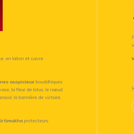
P
v
, en laiton et cuivre
V
gnes auspicieux
bouddhiques
se, la fleur de lotus, le nœud
rasol, la bannière de victoire,
irtimukha
protecteurs