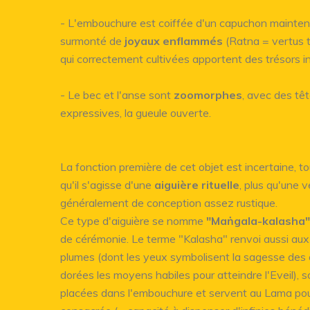
- L'embouchure est coiffée d'un capuchon mainten
surmonté de
joyaux enflammés
(Ratna = vertus 
qui correctement cultivées apportent des trésors
- Le bec et l'anse sont
zoomorphes
, avec des tê
expressives, la gueule ouverte.
La fonction première de cet objet est incertaine, tou
qu'il s'agisse d'une
aiguière rituelle
, plus qu'une
généralement de conception assez rustique.
Ce type d'aiguière se nomme
"Maṅgala-kalasha"
de cérémonie. Le terme "Kalasha" renvoi aussi aux
plumes (dont les yeux symbolisent la sagesse des 
dorées les moyens habiles pour atteindre l'Eveil), 
placées dans l'embouchure et servent au Lama pour