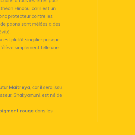
ctions à tous les êtres pour
nthéon Hindou, car il est un
onc protecteur contre les
es de paons sont mêlées à des
évité.
ui est plutôt singulier puisque
s'élève simplement telle une
futur
Maitreya
, car il sera issu
esseur, Shakyamuni, est né de
pigment rouge
dans les