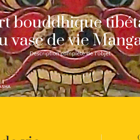
art bouddhique tibét
u vase de vie Mang
Description complète de l'objet
LASHA