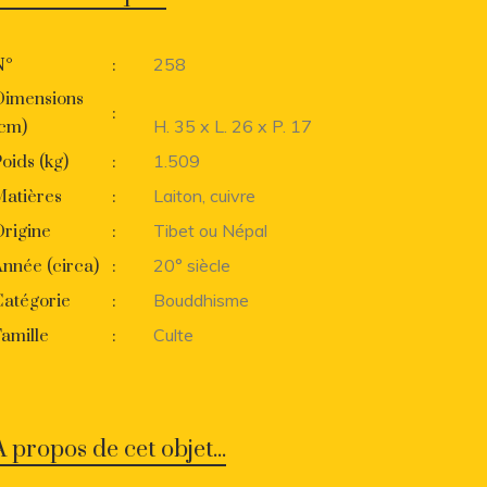
258
N°
:
Dimensions
:
H. 35 x L. 26 x P. 17
(cm)
1.509
oids (kg)
:
Laiton, cuivre
Matières
:
Tibet ou Népal
rigine
:
20° siècle
nnée (circa)
:
Bouddhisme
Catégorie
:
Culte
amille
:
A propos de cet objet...