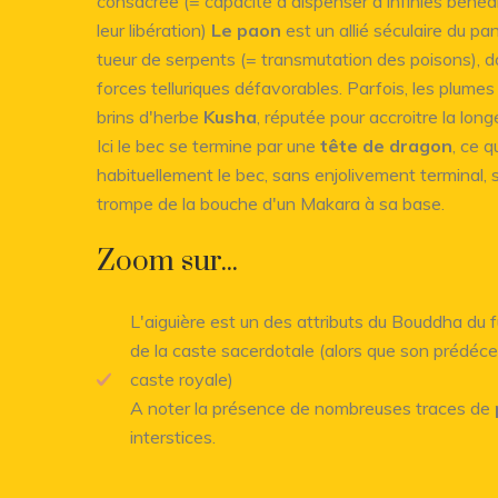
consacrée (= capacité à dispenser d'infinies bénédi
leur libération)
Le paon
est un allié séculaire du pa
tueur de serpents (= transmutation des poisons), d
forces telluriques défavorables. Parfois, les plum
brins d'herbe
Kusha
, réputée pour accroitre la long
Ici le bec se termine par une
tête de dragon
, ce q
habituellement le bec, sans enjolivement terminal, 
trompe de la bouche d'un Makara à sa base.
Zoom sur...
L'aiguière est un des attributs du Bouddha du 
de la caste sacerdotale (alors que son prédéc
caste royale)
A noter la présence de nombreuses traces de
interstices.