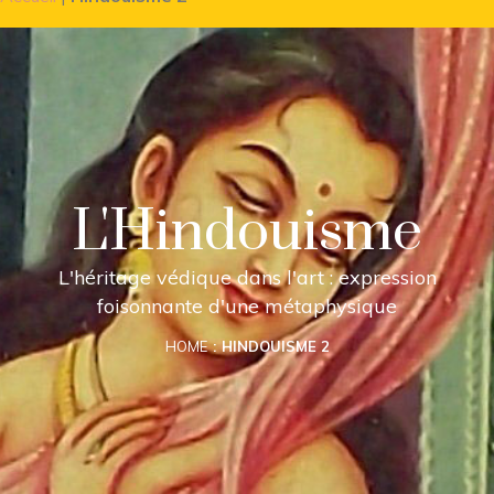
L'Hindouisme
L'héritage védique dans l'art : expression
foisonnante d'une métaphysique
HOME
HINDOUISME 2