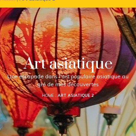
Art asiatique
Une escapade dans l'art populaire asiatique au
gré de mes découvertes
HOME
ART ASIATIQUE 2