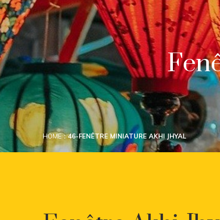
Fenê
HOME
46-FENÊTRE MINIATURE AKHI JHYAL