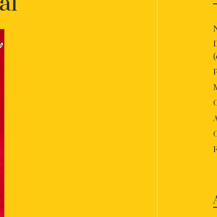
al
P
O
A
F