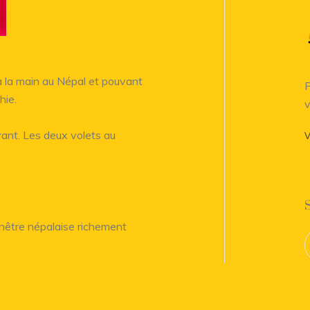
 à la main au Népal et pouvant
P
hie.
v
avant. Les deux volets au
V
fenêtre népalaise richement