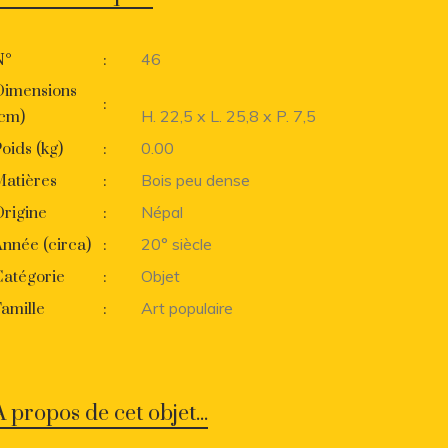
46
N°
:
Dimensions
:
H. 22,5 x L. 25,8 x P. 7,5
(cm)
0.00
oids (kg)
:
Bois peu dense
Matières
:
Népal
rigine
:
20° siècle
nnée (circa)
:
Objet
Catégorie
:
Art populaire
amille
:
A propos de cet objet...