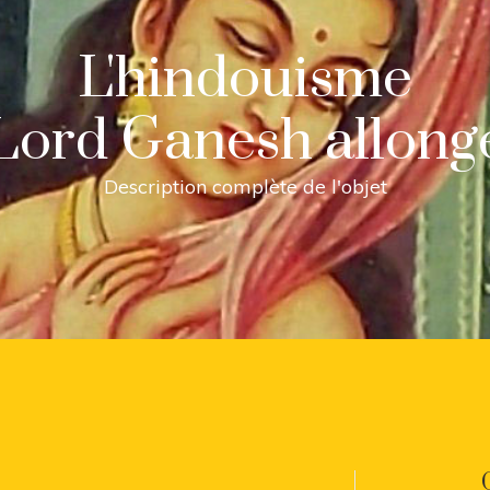
L'hindouisme
Lord Ganesh allong
Description complète de l'objet