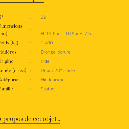
29
N°
:
Dimensions
:
H. 13,6 x L. 16,9 x P. 7,5
(cm)
1.480
oids (kg)
:
Bronze, dorure
Matières
:
Inde
rigine
:
Début 20° siècle
nnée (circa)
:
Hindouisme
Catégorie
:
Statue
amille
:
A propos de cet objet...