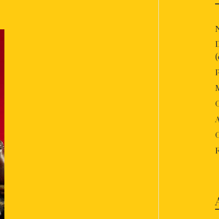
P
O
A
F