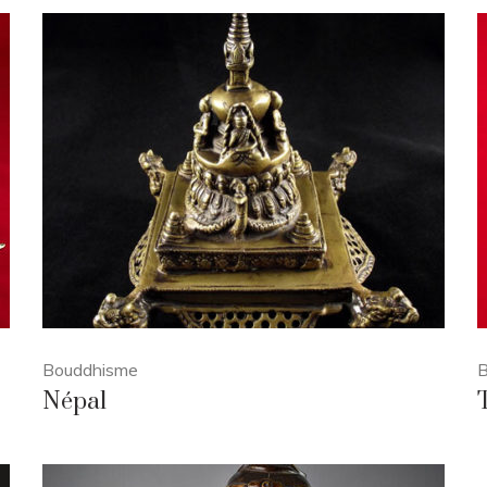
Bouddhisme
B
Népal