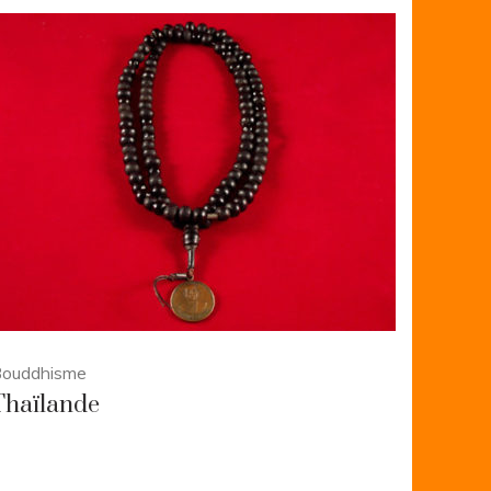
ouddhisme
Thaïlande