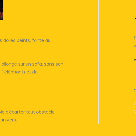
P
 dorés peints, fonte au
v
V
allongé sur un sofa, sans son
(l’éléphant) et du
le d’écarter tout obstacle
’univers.