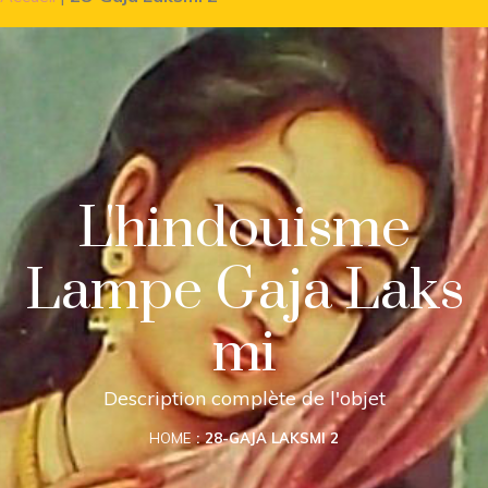
L'hindouisme
Lampe Gaja Laks
mi
Description complète de l'objet
HOME
28-GAJA LAKSMI 2