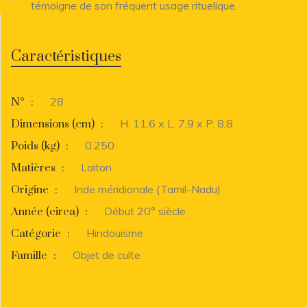
témoigne de son fréquent usage rituelique.
Caractéristiques
28
N°
:
H. 11,6 x L. 7,9 x P. 8,8
Dimensions (cm)
:
0.250
Poids (kg)
:
Laiton
Matières
:
Inde méridionale (Tamil-Nadu)
Origine
:
Début 20° siècle
Année (circa)
:
Hindouisme
Catégorie
:
Objet de culte
Famille
: