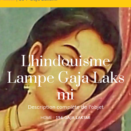
L'hindouisme
Lampe Gaja Laks
mi
Description complète de l'objet
HOME
194-GAJA LAKSMI