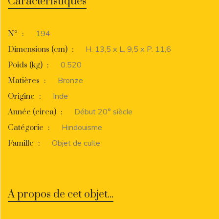
Caractéristiques
194
N°
:
H. 13,5 x L. 9,5 x P. 11,6
Dimensions (cm)
:
0.520
Poids (kg)
:
Bronze
Matières
:
Inde
Origine
:
Début 20° siècle
Année (circa)
:
Hindouisme
Catégorie
:
Objet de culte
Famille
:
A propos de cet objet...