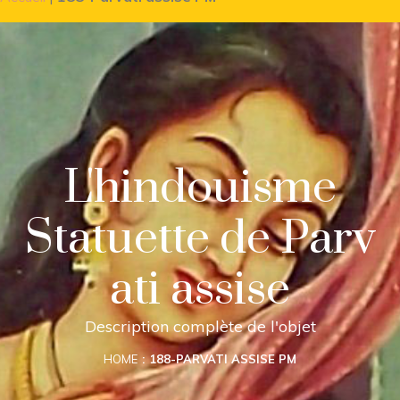
L'hindouisme
Statuette de Parv
ati assise
Description complète de l'objet
HOME
188-PARVATI ASSISE PM