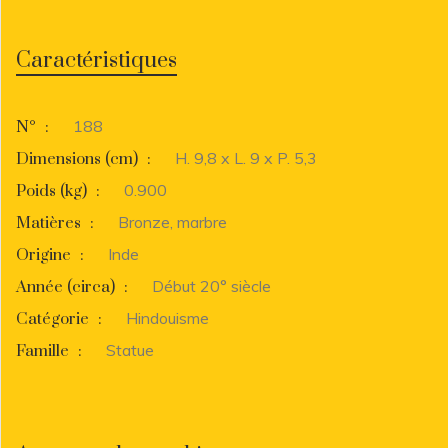
Caractéristiques
188
N°
:
H. 9,8 x L. 9 x P. 5,3
Dimensions (cm)
:
0.900
Poids (kg)
:
Bronze, marbre
Matières
:
Inde
Origine
:
Début 20° siècle
Année (circa)
:
Hindouisme
Catégorie
:
Statue
Famille
: