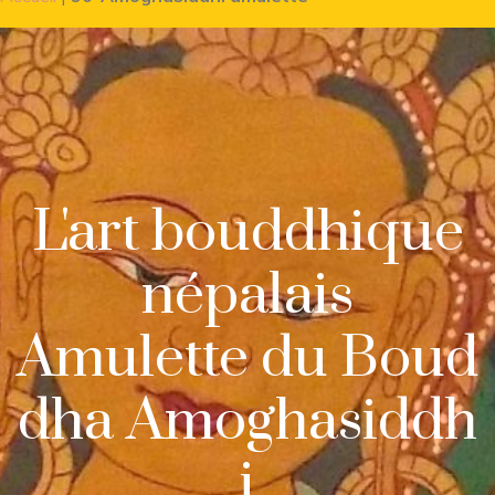
L'art bouddhique
népalais
Amulette du Boud
dha Amoghasiddh
i