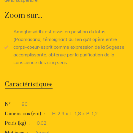
Zoom sur...
Amoghasiddhi est assis en position du lotus
(Padmasana) témoignant du lien qu'il opère entre
corps-coeur-esprit comme expression de la Sagesse
accomplissante, obtenue par la purification de la
conscience des cinq sens.
Caractéristiques
90
N°
:
H. 2,9 x L. 1,8 x P. 1,2
Dimensions (cm)
:
0.02
Poids (kg)
:
Argent
Matières
: