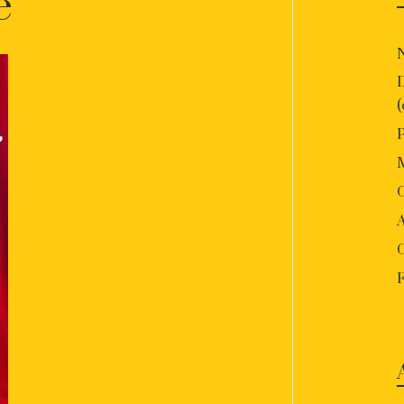
e
P
O
A
F