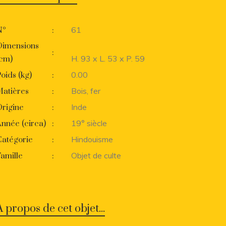
61
N°
:
Dimensions
:
H. 93 x L. 53 x P. 59
(cm)
0.00
oids (kg)
:
Bois, fer
Matières
:
Inde
rigine
:
19° siècle
nnée (circa)
:
Hindouisme
Catégorie
:
Objet de culte
amille
:
A propos de cet objet...