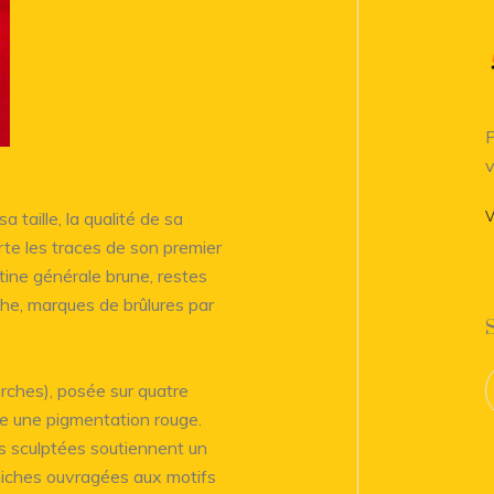
P
v
 taille, la qualité de sa
V
rte les traces de son premier
ine générale brune, restes
he, marques de brûlures par
arches), posée sur quatre
re une pigmentation rouge.
s sculptées soutiennent un
rniches ouvragées aux motifs