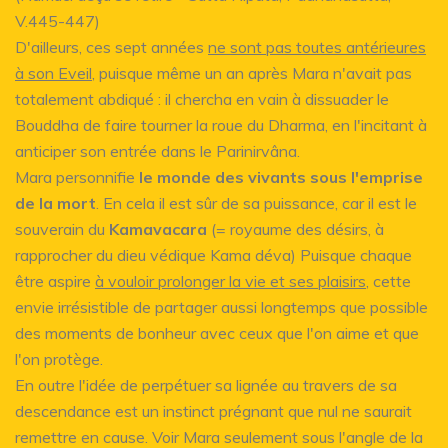
V.445-447)
D'ailleurs, ces sept années
ne sont pas toutes antérieures
à son Eveil
, puisque même un an après Mara n'avait pas
totalement abdiqué : il chercha en vain à dissuader le
Bouddha de faire tourner la roue du Dharma, en l'incitant à
anticiper son entrée dans le Parinirvâna.
Mara personnifie
le monde des vivants sous l'emprise
de la mort
. En cela il est sûr de sa puissance, car il est le
souverain du
Kamavacara
(= royaume des désirs, à
rapprocher du dieu védique Kama déva) Puisque chaque
être aspire
à vouloir prolonger la vie et ses plaisirs
, cette
envie irrésistible de partager aussi longtemps que possible
des moments de bonheur avec ceux que l'on aime et que
l'on protège.
En outre l'idée de perpétuer sa lignée au travers de sa
descendance est un instinct prégnant que nul ne saurait
remettre en cause. Voir Mara seulement sous l'angle de la