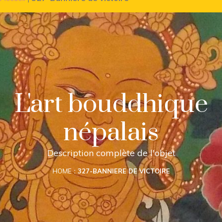
L'art bouddhique
népalais
Description complète de l'objet
HOME
327-BANNIERE DE VICTOIRE