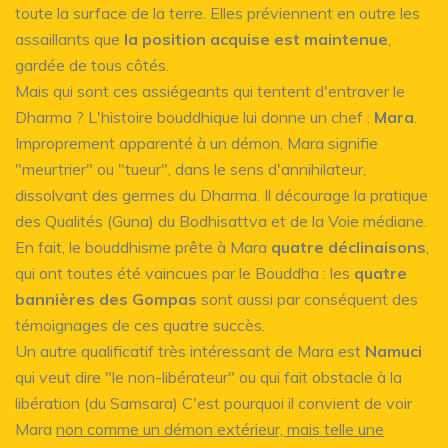
toute la surface de la terre. Elles préviennent en outre les
assaillants que
la position acquise est maintenue
,
gardée de tous côtés.
Mais qui sont ces assiégeants qui tentent d'entraver le
Dharma ? L'histoire bouddhique lui donne un chef :
Mara
.
Improprement apparenté à un démon, Mara signifie
"meurtrier" ou "tueur", dans le sens d'annihilateur,
dissolvant des germes du Dharma. Il décourage la pratique
des Qualités (Guna) du Bodhisattva et de la Voie médiane.
En fait, le bouddhisme prête à Mara
quatre déclinaisons
,
qui ont toutes été vaincues par le Bouddha : les
quatre
bannières des Gompas
sont aussi par conséquent des
témoignages de ces quatre succès.
Un autre qualificatif très intéressant de Mara est
Namuci
qui veut dire "le non-libérateur" ou qui fait obstacle à la
libération (du Samsara) C'est pourquoi il convient de voir
Mara
non comme un démon extérieur, mais telle une