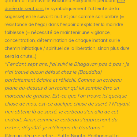
qui met à l'épreuve le Bouddha Sâkyamuni pendant
une
durée de sept ans
(= symboliquement l'atteinte de la
sagesse) en le suivant nuit et jour comme son ombre (=
résistance de l'ego) dans l'espoir d'exploiter la moindre
faiblesse (= nécessité de maintenir une vigilance,
concentration, détermination de chaque instant sur le
chemin initiatique / spirituel de la libération, sinon plus dure
sera la chute...)
"Pendant sept ans, j'ai suivi le Bhagavan pas à pas ; Je
n'ai trouvé aucun défaut chez le (Bouddha)
parfaitement éclairé et réfléchi. Comme un corbeau
plane au-dessus d'un rocher qui lui semble être un
morceau de graisse. Est-ce que l'on trouve ici quelque
chose de mou, est-ce quelque chose de sucré ? N'ayant
rien obtenu là de sucré, le corbeau s'en alla de cet
endroit. Ainsi, comme le corbeau s'approchant du
rocher, dégoûté, je m'éloigna de Gautama."
(Namuci déçu se retire - Sutta Nipata, Padhanasutta,