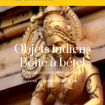
Objets indiens
Boite à bétel
Description complète de l'objet
HOME
133-BOITE À BÉTEL GM