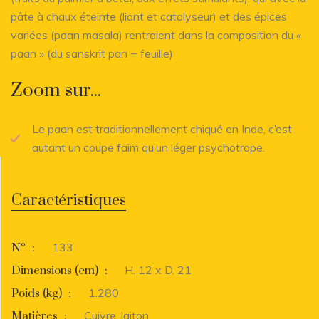
pâte à chaux éteinte (liant et catalyseur) et des épices
variées (paan masala) rentraient dans la composition du «
paan » (du sanskrit pan = feuille)
Zoom sur...
Le paan est traditionnellement chiqué en Inde, c’est
autant un coupe faim qu’un léger psychotrope.
Caractéristiques
133
N°
:
H. 12 x D. 21
Dimensions (cm)
:
1.280
Poids (kg)
:
Cuivre, laiton
Matières
: