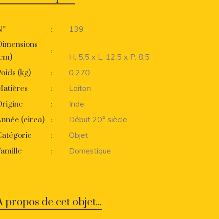
139
N°
:
Dimensions
:
H. 5,5 x L. 12,5 x P. 8,5
(cm)
0.270
oids (kg)
:
Laiton
Matières
:
Inde
rigine
:
Début 20° siècle
nnée (circa)
:
Objet
Catégorie
:
Domestique
amille
:
A propos de cet objet...