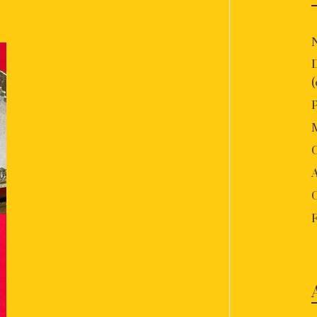
P
O
A
F