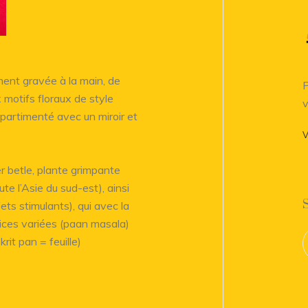
ement gravée à la main, de
P
 motifs floraux de style
v
partimenté avec un miroir et
V
er betle, plante grimpante
e l’Asie du sud-est), ainsi
fets stimulants), qui avec la
pices variées (paan masala)
rit pan = feuille)