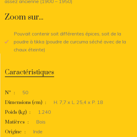
assez ancienne (1900 – 1950)
Zoom sur...
Pouvait contenir soit différentes épices, soit de la
poudre à tikka (poudre de curcuma séché avec de la
chaux éteinte)
Caractéristiques
50
N°
:
H. 7,7 x L. 25,4 x P. 18
Dimensions (cm)
:
1.240
Poids (kg)
:
Bois
Matières
:
Inde
Origine
: