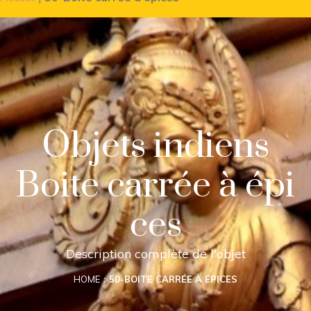
Objets indiens
Boite carrée à épi
ces
Description complète de l'objet
HOME
50-BOITE CARRÉE À ÉPICES