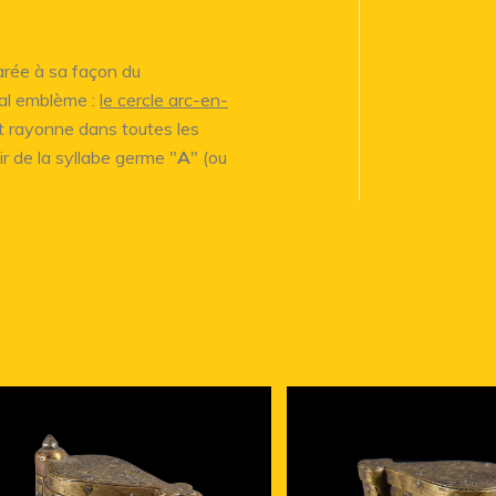
rée à sa façon du
pal emblème :
le cercle arc-en-
et rayonne dans toutes les
ir de la syllabe germe "
A
" (ou