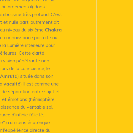
é ou ornemental) dans
 symbolisme très profond. C'est
t et nulle part, autrement dit
t au niveau du sixième
Chakra
e connaissance parfaite au-
 la Lumière intérieure pour
rieures. Cette clarté
la vision pénétrante non-
hors de la conscience, le
Amruta
) située dans son
la
vacuité
) Il est comme une
 de séparation entre sujet et
e) et émotions (hémisphère
naissance du véritable soi,
rce d'infinie félicité.
le" a un sens ésotérique
r l'expérience directe du