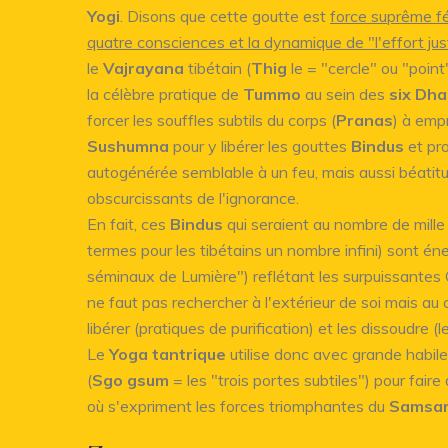
Yogi
. Disons que cette goutte est
force suprême f
quatre consciences et la dynamique de "l'effort jus
le
Vajrayana
tibétain (
Thig
le = "cercle" ou "poin
la célèbre pratique de
Tummo
au sein des
six Dh
forcer les souffles subtils du corps (
Pranas
) à empr
Sushumna
pour y libérer les gouttes
Bindus
et pr
autogénérée semblable à un feu, mais aussi béatitu
obscurcissants de l'ignorance.
En fait, ces
Bindus
qui seraient au nombre de mille
termes pour les tibétains un nombre infini) sont éne
séminaux de Lumière") reflétant les surpuissantes Qua
ne faut pas rechercher à l'extérieur de soi mais au c
libérer (pratiques de purification) et les dissoudre (les
Le
Yoga tantrique
utilise donc avec grande habil
(
Sgo gsum
= les "trois portes subtiles") pour fair
où s'expriment les forces triomphantes du
Samsa