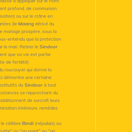
aisse à appliquer sur le front
ment profond, de communion,
isation) ou sur le crâne en
riées (le
Maang
dérivé du
de mariage prospère, sous la
 sous-entendu que la protection
le mari. Retirer le
Sindoor
nt que sa vie est partie
e de fertilité)
 du roucouyer qui donne la
eci démontre une certaine
stitutifs du
Sindoor
à tout
ubstances se rapprochant du
 additionnent de surcroît leurs
lumination intérieure, remèdes
s le célèbre
Bindi
(népalais) ou
goutte" ou "un point" ou "un