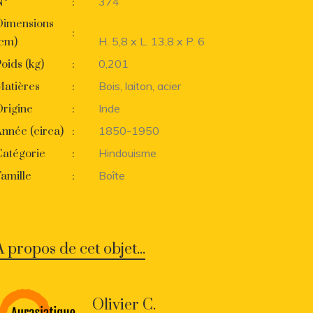
374
N°
:
Dimensions
:
H. 5,8 x L. 13,8 x P. 6
(cm)
0,201
oids (kg)
:
Bois, laiton, acier
Matières
:
Inde
rigine
:
1850-1950
nnée (circa)
:
Hindouisme
Catégorie
:
Boîte
amille
:
A propos de cet objet...
Olivier C.