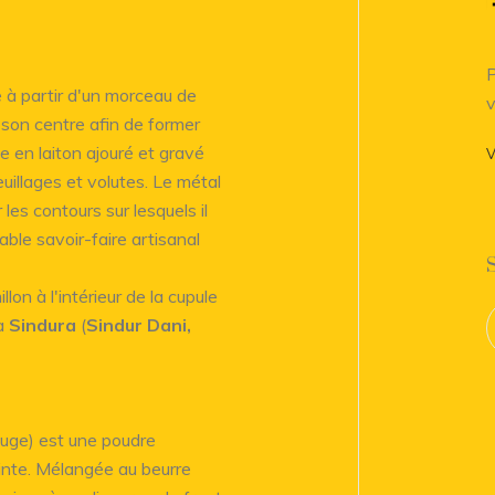
P
e à partir d'un morceau de
v
 son centre afin de former
e en laiton ajouré et gravé
V
uillages et volutes. Le métal
les contours sur lesquels il
ble savoir-faire artisanal
on à l'intérieur de la cupule
 à
Sindura
(
Sindur Dani,
ouge) est une poudre
inte. Mélangée au beurre