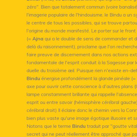
zéro". Bien que totalement commun (voire banalis
l'imagerie populaire de l'hindouisme, le Bindu a un
le centre de tous les possibles, qui se trouve partou
l'origine du monde manifesté. Le porter sur le fron
(=
Ajna
qui a le double de sens de commander et d
delà du raisonnement), proclame que l'on recherche
faire preuve de discernement dans nos actions exté
fondamentale de l'esprit conduit à la Sagesse par 
duelle du troisième œil. Puisque rien n'existe en-de
Bindu
énergise profondément la glande pinéale (=
axe pour ouvrir cette conscience à d'autres plans (
lampe constamment brillante qui rappelle l'absence
esprit ou entre savoir (hémisphère cérébral gauch
cérébral droit) Il éclaire donc le chemin vers la Con
bien plus vaste qu'une image égotique illusoire et sou
Notons que le terme
Bindu
traduit par "goutte vita
secret qui ne peut réellement être approché que pa