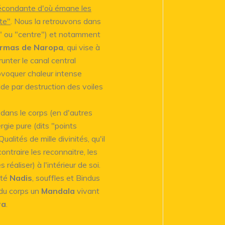
écondante d'où émane les
te"
. Nous la retrouvons dans
t" ou "centre") et notamment
armas de Naropa
, qui vise à
unter le canal central
ovoquer chaleur intense
de par destruction des voiles
 dans le corps (en d'autres
rgie pure (dits "points
lités de mille divinités, qu'il
ontraire les reconnaitre, les
 réaliser) à l'intérieur de soi.
eté
Nadis
, souffles et Bindus
e du corps un
Mandala
vivant
ra
.