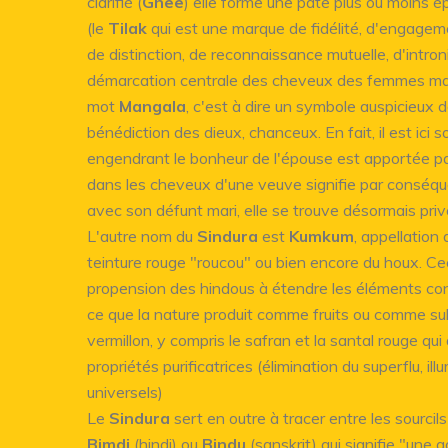
clarifié (
Ghee
) elle forme une pâte plus ou moins ép
(le
Tilak
qui est une marque de fidélité, d'engage
de distinction, de reconnaissance mutuelle, d'intron
démarcation centrale des cheveux des femmes ma
mot
Mangala
, c'est à dire un symbole auspicieux 
bénédiction des dieux, chanceux. En fait, il est ici
engendrant le bonheur de l'épouse est apportée par 
dans les cheveux d'une veuve signifie par conséque
avec son défunt mari, elle se trouve désormais privé
L'autre nom du
Sindura
est
Kumkum
, appellation
teinture rouge "roucou" ou bien encore du houx. C
propension des hindous à étendre les éléments con
ce que la nature produit comme fruits ou comme s
vermillon, y compris le safran et la santal rouge qui
propriétés purificatrices (élimination du superflu, il
universels)
Le
Sindura
sert en outre à tracer entre les sourcil
Bimdi
(hindi) ou
Bindu
(sanskrit) qui signifie "une 