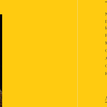
P
O
A
F