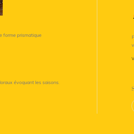
de forme prismatique
P
v
V
floraux évoquant les saisons.