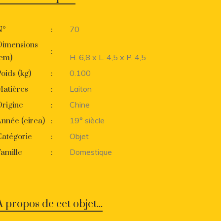
70
N°
:
Dimensions
:
H. 6,8 x L. 4,5 x P. 4,5
(cm)
0.100
oids (kg)
:
Laiton
Matières
:
Chine
rigine
:
19° siècle
nnée (circa)
:
Objet
Catégorie
:
Domestique
amille
:
A propos de cet objet...