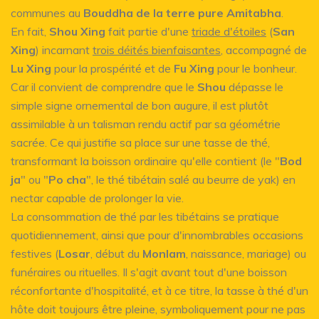
communes au
Bouddha de la terre pure Amitabha
.
En fait,
Shou Xing
fait partie d'une
triade d'étoiles
(
San
Xing
) incarnant
trois déités bienfaisantes
, accompagné de
Lu Xing
pour la prospérité et de
Fu Xing
pour le bonheur.
Car il convient de comprendre que le
Shou
dépasse le
simple signe ornemental de bon augure, il est plutôt
assimilable à un talisman rendu actif par sa géométrie
sacrée. Ce qui justifie sa place sur une tasse de thé,
transformant la boisson ordinaire qu'elle contient (le "
Bod
ja
" ou "
Po cha
", le thé tibétain salé au beurre de yak) en
nectar capable de prolonger la vie.
La consommation de thé par les tibétains se pratique
quotidiennement, ainsi que pour d'innombrables occasions
festives (
Losar
, début du
Monlam
, naissance, mariage) ou
funéraires ou rituelles. Il s'agit avant tout d'une boisson
réconfortante d'hospitalité, et à ce titre, la tasse à thé d'un
hôte doit toujours être pleine, symboliquement pour ne pas