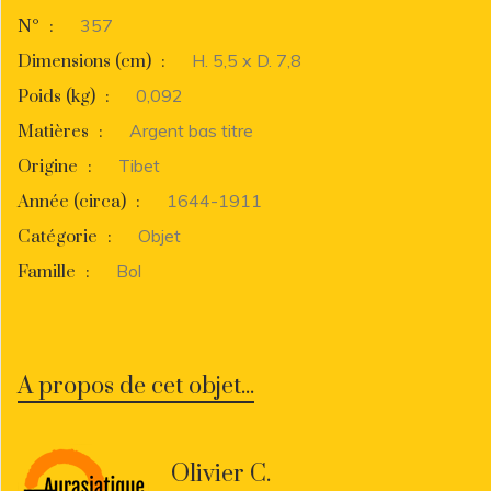
357
N°
:
H. 5,5 x D. 7,8
Dimensions (cm)
:
0,092
Poids (kg)
:
Argent bas titre
Matières
:
Tibet
Origine
:
1644-1911
Année (circa)
:
Objet
Catégorie
:
Bol
Famille
:
A propos de cet objet...
Olivier C.