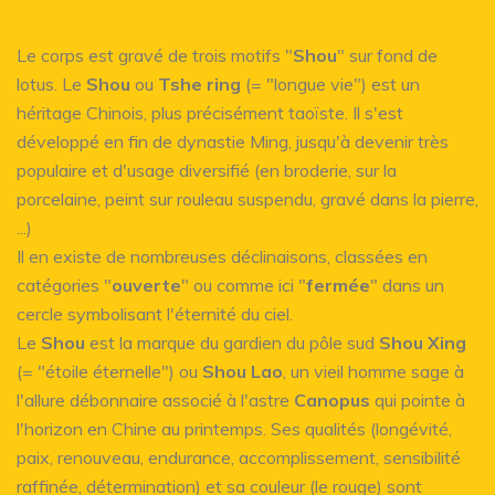
Le corps est gravé de trois motifs "
Shou
" sur fond de
lotus. Le
Shou
ou
Tshe ring
(= "longue vie") est un
héritage Chinois, plus précisément taoïste. Il s'est
développé en fin de dynastie Ming, jusqu'à devenir très
populaire et d'usage diversifié (en broderie, sur la
porcelaine, peint sur rouleau suspendu, gravé dans la pierre,
...)
Il en existe de nombreuses déclinaisons, classées en
catégories "
ouverte
" ou comme ici "
fermée
" dans un
cercle symbolisant l'éternité du ciel.
Le
Shou
est la marque du gardien du pôle sud
Shou Xing
(= "étoile éternelle") ou
Shou Lao
, un vieil homme sage à
l'allure débonnaire associé à l'astre
Canopus
qui pointe à
l'horizon en Chine au printemps. Ses qualités (longévité,
paix, renouveau, endurance, accomplissement, sensibilité
raffinée, détermination) et sa couleur (le rouge) sont