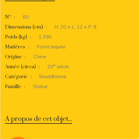
60
N°
:
H. 20 x L. 12 x P. 9
Dimensions (cm)
:
1.390
Poids (kg)
:
Fonte laquée
Matières
:
Chine
Origine
:
20° siècle
Année (circa)
:
Bouddhisme
Catégorie
:
Statue
Famille
:
A propos de cet objet...