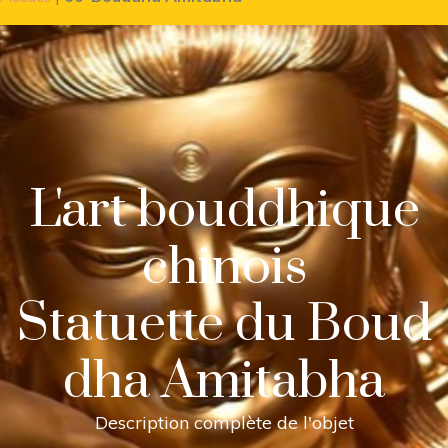
L'art bouddhique
chinois
Statuette du Boud
dha Amitabha
Description complète de l'objet