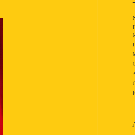
P
O
A
F