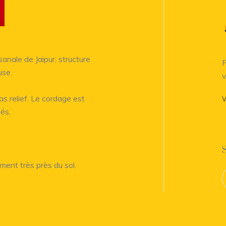
anale de Jaipur, structure
P
use.
v
s relief. Le cordage est
V
dés.
ment très près du sol.