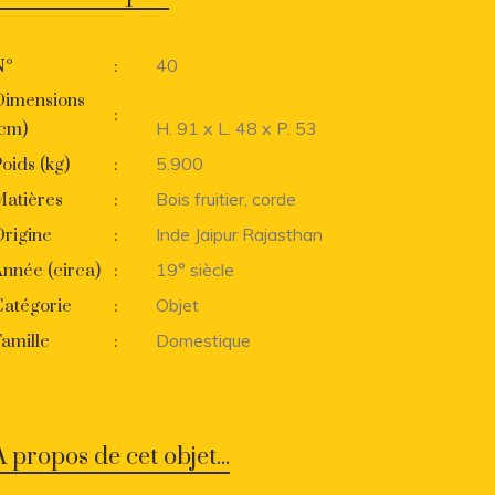
40
N°
:
Dimensions
:
H. 91 x L. 48 x P. 53
(cm)
5.900
oids (kg)
:
Bois fruitier, corde
Matières
:
Inde Jaipur Rajasthan
rigine
:
19° siècle
nnée (circa)
:
Objet
Catégorie
:
Domestique
amille
:
A propos de cet objet...