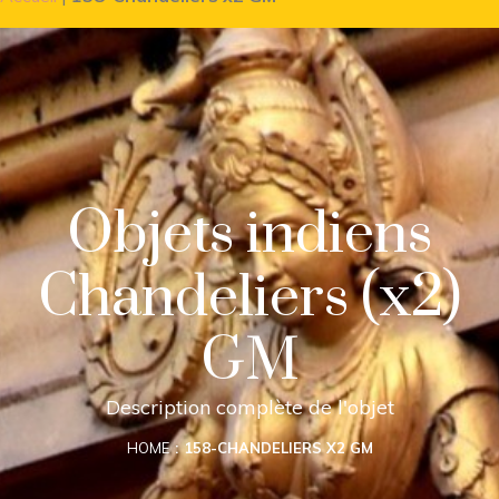
Objets indiens
Chandeliers (x2)
GM
Description complète de l'objet
HOME
158-CHANDELIERS X2 GM