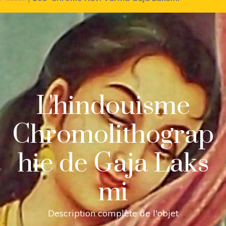
L'hindouisme
Chromolithograp
hie de Gaja Laks
mi
Description complète de l'objet