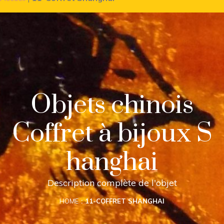
Objets chinois
Coffret à bijoux S
hanghai
Description complète de l'objet
HOME
11-COFFRET SHANGHAI