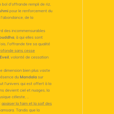
bol d'offrande rempli de riz,
shmi
pour le renforcement du
 l'abondance, de la
ard des incommensurables
ouddha
, à qui elles sont
, l'offrande tire sa qualité
profonde sans cesse
Eveil
, volonté de cessation
une dimension bien plus vaste
présence du
Mandala
sur
ut l'univers qui est offert à la
ns devient ciel et nuages, la
ique céleste, ...
t
apaiser la faim et la soif des
Samsara. Tandis que la