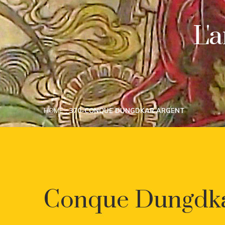
L'
HOME
370-CONQUE DUNGDKAR ARGENT
Conque Dungdk