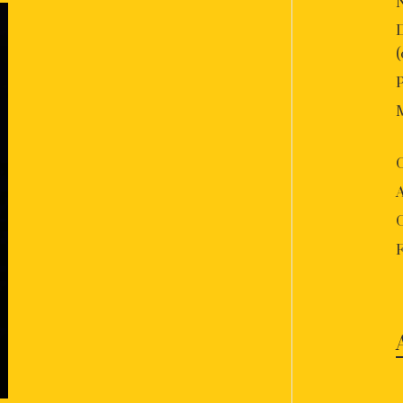
P
O
A
F