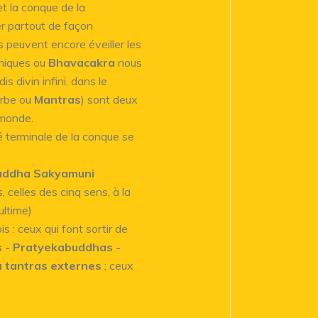
et la conque de la
er partout de façon
s peuvent encore éveiller les
rmiques ou
Bhavacakra
nous
is divin infini, dans le
erbe ou
Mantras
) sont deux
 monde.
é terminale de la conque se
uddha Sakyamuni
 celles des cinq sens, à la
ultime)
s : ceux qui font sortir de
 - Pratyekabuddhas -
 tantras externes
; ceux