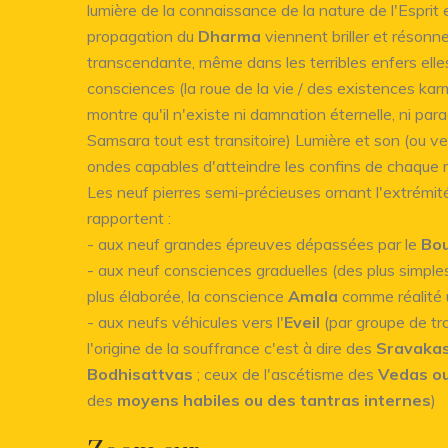
lumière de la connaissance de la nature de l'Esprit 
propagation du
Dharma
viennent briller et résonn
transcendante, même dans les terribles enfers elle
consciences (la roue de la vie / des existences ka
montre qu'il n'existe ni damnation éternelle, ni parad
Samsara tout est transitoire) Lumière et son (ou v
ondes capables d'atteindre les confins de chaque
Les neuf pierres semi-précieuses ornant l'extrémit
rapportent :
- aux neuf grandes épreuves dépassées par le
Bo
- aux neuf consciences graduelles (des plus simples,
plus élaborée, la conscience
Amala
comme réalité 
- aux neufs véhicules vers l'
Eveil
(par groupe de troi
l'origine de la souffrance c'est à dire des
Sravakas
Bodhisattvas
; ceux de l'ascétisme des
Vedas ou
des
moyens habiles ou des tantras internes
)