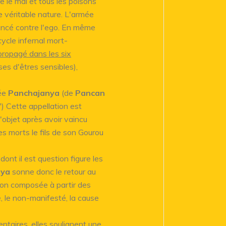
 le mal et tous les poisons
e véritable nature. L'armée
lancé contre l'ego. En même
cycle infernal mort-
ropagé dans les six
ses d'êtres sensibles),
mée
Panchajanya
(de
Pancan
") Cette appellation est
l'objet après avoir vaincu
 morts le fils de son Gourou
ont il est question figure les
nya
sonne donc le retour au
tion composée à partir des
ié, le non-manifesté, la cause
taires, elles soulignent une