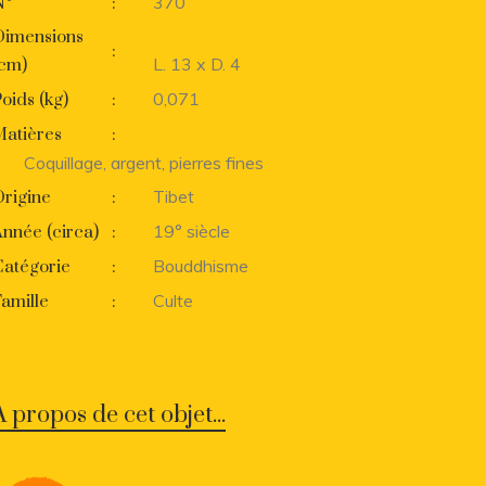
370
N°
:
Dimensions
:
L. 13 x D. 4
(cm)
0,071
oids (kg)
:
Matières
:
Coquillage, argent, pierres fines
Tibet
rigine
:
19° siècle
nnée (circa)
:
Bouddhisme
Catégorie
:
Culte
amille
:
A propos de cet objet...