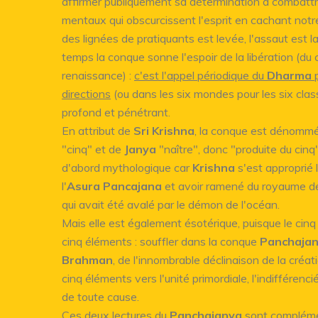
affirmer publiquement sa détermination à combattre
mentaux qui obscurcissent l'esprit en cachant notr
des lignées de pratiquants est levée, l'assaut est 
temps la conque sonne l'espoir de la libération (du 
renaissance) :
c'est l'appel périodique du
Dharma
p
directions
(ou dans les six mondes pour les six clas
profond et pénétrant.
En attribut de
Sri Krishna
, la conque est dénom
"cinq" et de
Janya
"naître", donc "produite du cinq
d'abord mythologique car
Krishna
s'est approprié 
l'
Asura Pancajana
et avoir ramené du royaume des
qui avait été avalé par le démon de l'océan.
Mais elle est également ésotérique, puisque le cinq d
cinq éléments : souffler dans la conque
Panchaja
Brahman
, de l'innombrable déclinaison de la créa
cinq éléments vers l'unité primordiale, l'indifférenc
de toute cause.
Ces deux lectures du
Panchajanya
sont complémen