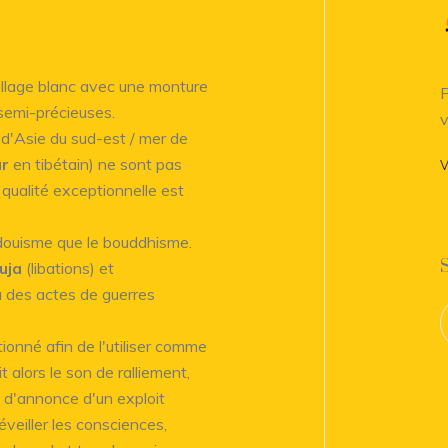
uillage blanc avec une monture
P
 semi-précieuses.
v
d'Asie du sud-est / mer de
r
en tibétain) ne sont pas
V
 qualité exceptionnelle est
ndouisme que le bouddhisme.
uja
(libations) et
u des actes de guerres
ionné afin de l'utiliser comme
 alors le son de ralliement,
, d'annonce d'un exploit
éveiller les consciences,