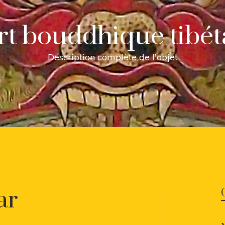
art bouddhique tibét
Description complète de l'objet
ar