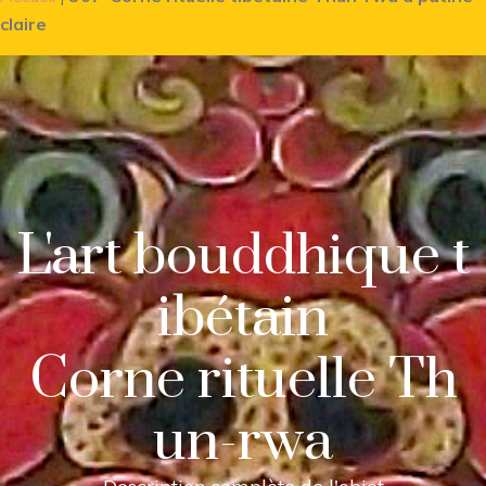
claire
L'art bouddhique t
ibétain
Corne rituelle Th
un-rwa