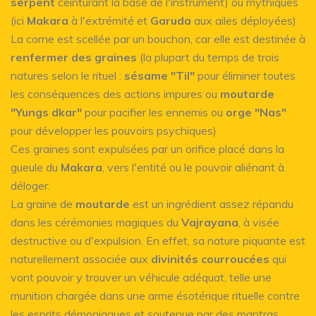
serpent
ceinturant la base de l'instrument) ou mythiques
(ici
Makara
à l'extrémité et
Garuda
aux ailes déployées)
La corne est scellée par un bouchon, car elle est destinée à
renfermer des graines
(la plupart du temps de trois
natures selon le rituel :
sésame "Til"
pour éliminer toutes
les conséquences des actions impures ou
moutarde
"Yungs dkar"
pour pacifier les ennemis ou
orge "Nas"
pour développer les pouvoirs psychiques)
Ces graines sont expulsées par un orifice placé dans la
gueule du
Makara
, vers l'entité ou le pouvoir aliénant à
déloger.
La graine de
moutarde
est un ingrédient assez répandu
dans les cérémonies magiques du
Vajrayana
, à visée
destructive ou d'expulsion. En effet, sa nature piquante est
naturellement associée aux
divinités courroucées
qui
vont pouvoir y trouver un véhicule adéquat, telle une
munition chargée dans une arme ésotérique rituelle contre
les esprits démoniaques et soutenue par des mantras