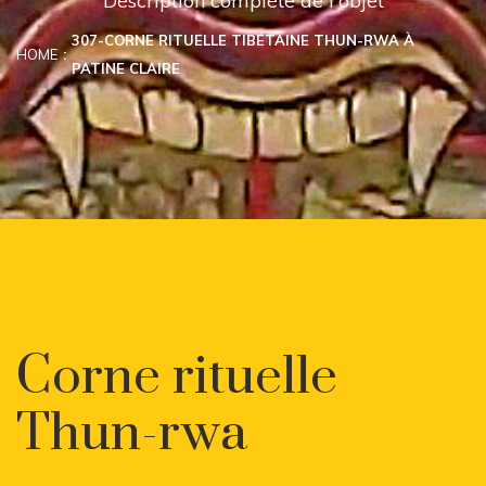
Description complète de l'objet
307-CORNE RITUELLE TIBÉTAINE THUN-RWA À
HOME
PATINE CLAIRE
Corne rituelle
Thun-rwa