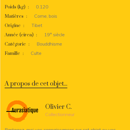
0.120
Poids (kg)
:
Corne, bois
Matières
:
Tibet
Origine
:
19° siècle
Année (circa)
:
Bouddhisme
Catégorie
:
Culte
Famille
:
A propos de cet objet...
Olivier C.
Collectionneur
Partagez-moi vos connaissances sur cet objet ou vos