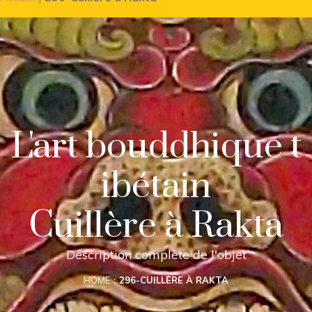
L'art bouddhique t
ibétain
Cuillère à Rakta
Description complète de l'objet
HOME
296-CUILLÈRE À RAKTA