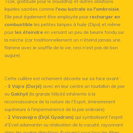
Tsok, gratitude pour le Bouddha) et autres oblations
liquides sacrées comme
l'eau lustrale ou l'ambroisie
.
Elle peut également être employée pour
recharger en
combustible
les petites lampes à huile (Dipa) et même
pour
les éteindre
en versant un peu de beurre fondu sur
la mèche (car traditionnellement on n'éteind jamais une
flamme avec le souffle de la vie, ceci n'est pas de bon
augure)
Cette cuillère est richement décorée sur sa face avant :
-
3 Vajra (Dorjé)
avec en leur centre un tourbillon de joie
ou
Gakhyil
(la grande félicité inhérente à la
reconnaissance de la nature de l'Esprit, éminemment
supérieure à l'impermanence de la joie ordinaire)
-
2 Visvavajra (Drjé Gyadram)
qui symbolisent l'esprit
d'Eveil adamantin ou réalisation de la vacuité, rayonnant
dans les quatre directions (l'univers) pour tous les êtres