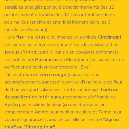
sensibles aveuglés par leurs conditionnements (les 12
pointes aident à trancher les 12 liens interdépendants,
pour ne plus renaître et errer indéfiniment dans les 6
mondes du Samsara)
- une
fleur de lotus
d'où émerge un symbole
Cintāmaṇi
(les pierres ou merveilles réalisant tous les souhaits) Les
Joyaux (Ratna)
sont ici par six en bouquets enflammés,
ce sont les
six Pāramitās
du Mahayana (les six vertus ou
perfections à cultiver pour atteindre l'Eveil)
L'incrustation de
verre rouge
(pouvoir sur soi,
accomplissement, sagesse) au milieu d'une corolle de fleur
destine plus particulièrement cette cuillère aux
Tantras
de pacification intérieure
, notamment d'offrande de
Rakta
pour sublimer le désir (un des 3 poisons, en
complément d'Amrita pour purifier la colère et Torma pour
vaincre l'ignorance) Dans ce cas, elle se nomme
"Sgron
thur" ou "Sbreng thur"
.