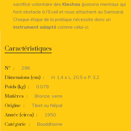
sacrifice volontaire des
Kleshas
(poisons mentaux qui
font obstacle à l'Eveil et nous attachent au Samsara)
Chaque étape de la pratique nécessite donc un
instrument adapté
comme celui-ci.
Caractéristiques
296
N°
:
H. 1,4 x L. 20,5 x P. 3,2
Dimensions (cm)
:
0.079
Poids (kg)
:
Bronze, verre
Matières
:
Tibet ou Népal
Origine
:
1950
Année (circa)
:
Bouddhisme
Catégorie
: