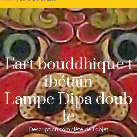
L'art bouddhique t
ibétain
Lampe Dipa doub
le
Description complète de l'objet