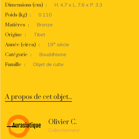
H. 4,7 x L. 7,6 x P. 3,3
Dimensions (cm)
:
0.110
Poids (kg)
:
Bronze
Matières
:
Tibet
Origine
:
19° siècle
Année (circa)
:
Bouddhisme
Catégorie
:
Objet de culte
Famille
:
A propos de cet objet...
Olivier C.
Collectionneur