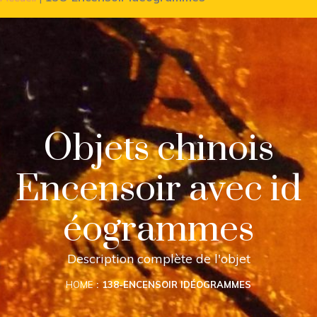
Objets chinois
Encensoir avec id
éogrammes
Description complète de l'objet
HOME
138-ENCENSOIR IDÉOGRAMMES