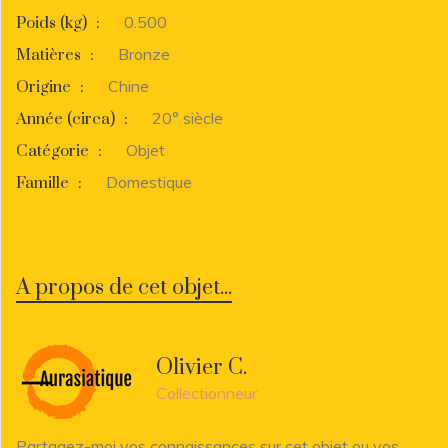
0.500
Poids (kg)
:
Bronze
Matières
:
Chine
Origine
:
20° siècle
Année (circa)
:
Objet
Catégorie
:
Domestique
Famille
:
A propos de cet objet...
Olivier C.
Collectionneur
Partagez-moi vos connaissances sur cet objet ou vos