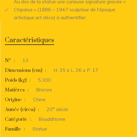
Au dos de la statue une curieuse signature gravée «
Chiparus » (1886 – 1947 sculpteur de l'époque
artistique art déco) à authentifier.
Caractéristiques
13
N°
:
H. 35 x L. 26 x P. 17
Dimensions (cm)
:
5.300
Poids (kg)
:
Bronze
Matières
:
Chine
Origine
:
20° siècle
Année (circa)
:
Bouddhisme
Catégorie
:
Statue
Famille
: