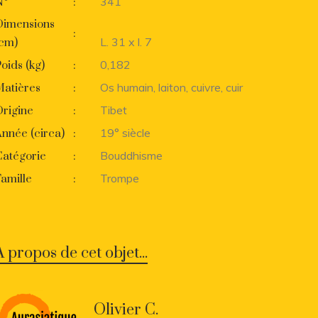
341
N°
:
Dimensions
:
L. 31 x l. 7
(cm)
0,182
oids (kg)
:
Os humain, laiton, cuivre, cuir
Matières
:
Tibet
rigine
:
19° siècle
nnée (circa)
:
Bouddhisme
Catégorie
:
Trompe
amille
:
A propos de cet objet...
Olivier C.