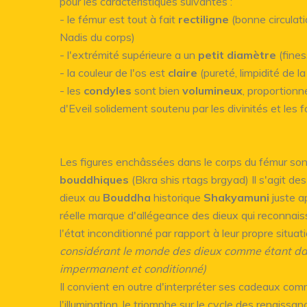
pour les caractéristiques suivantes :
- le fémur est tout à fait
rectiligne
(bonne circulati
Nadis du corps)
- l'extrémité supérieure a un
petit diamètre
(fines
- la couleur de l'os est
claire
(pureté, limpidité de la
- les
condyles
sont bien
volumineux
, proportionn
d'Eveil solidement soutenu par les divinités et les f
Les figures enchâssées dans le corps du fémur son
bouddhiques
(Bkra shis rtags brgyad) Il s'agit des
dieux au
Bouddha
historique
Shakyamuni
juste a
réelle marque d'allégeance des dieux qui reconnaiss
l'état inconditionné par rapport à leur propre situat
considérant le monde des dieux comme étant dan
impermanent et conditionné)
Il convient en outre d'interpréter ses cadeaux com
l'illumination, le triomphe sur le cycle des renaiss