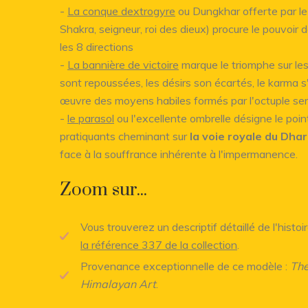
-
La conque dextrogyre
ou Dungkhar offerte par le
Shakra, seigneur, roi des dieux) procure le pouvoir 
les 8 directions
-
La bannière de victoire
marque le triomphe sur l
sont repoussées, les désirs son écartés, le karma s
œuvre des moyens habiles formés par l'octuple sen
-
le parasol
ou l'excellente ombrelle désigne le poin
pratiquants cheminant sur
la voie royale du Dha
face à la souffrance inhérente à l'impermanence.
Zoom sur...
Vous trouverez un descriptif détaillé de l'histoi
la référence 337 de la collection
.
Provenance exceptionnelle de ce modèle :
The
Himalayan Art
.