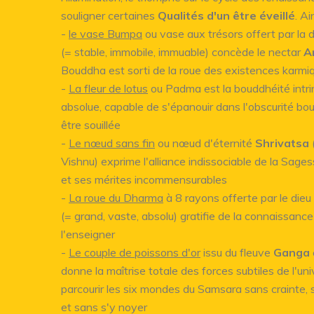
souligner certaines
Qualités d'un être éveillé
. Ai
-
le vase Bumpa
ou vase aux trésors offert par la 
(= stable, immobile, immuable) concède le nectar
A
Bouddha est sorti de la roue des existences karmi
-
La fleur de lotus
ou Padma est la bouddhéité intri
absolue, capable de s'épanouir dans l'obscurité bo
être souillée
-
Le nœud sans fin
ou nœud d'éternité
Shrivatsa
Vishnu) exprime l'alliance indissociable de la Sage
et ses mérites incommensurables
-
La roue du Dharma
à 8 rayons offerte par le die
(= grand, vaste, absolu) gratifie de la connaissance 
l'enseigner
-
Le couple de poissons d'or
issu du fleuve
Ganga
donne la maîtrise totale des forces subtiles de l'univ
parcourir les six mondes du Samsara sans crainte,
et sans s'y noyer