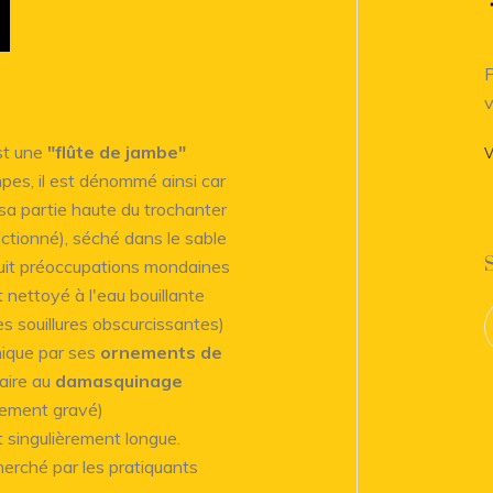
P
v
st une
"flûte de jambe"
V
pes, il est dénommé ainsi car
sa partie haute du trochanter
tionné), séché dans le sable
huit préoccupations mondaines
t nettoyé à l'eau bouillante
s souillures obscurcissantes)
nique par ses
ornements de
aire au
damasquinage
blement gravé)
 singulièrement longue.
cherché par les pratiquants