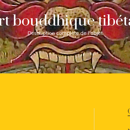
art bouddhique tibét
Description complète de l'objet