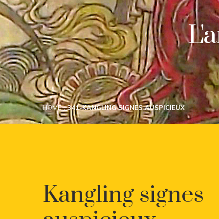
L'
HOME
341-KANGLING SIGNES AUSPICIEUX
Kangling signes