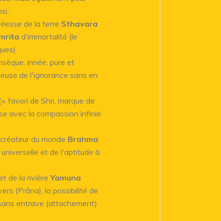
nsi :
déesse de la terre
Sthavara
mrita
d'immortalité (le
ques)
nsèque, innée, pure et
ueuse de l'ignorance sans en
(= favori de Shri, marque de
sse avec la compassion infinie
u créateur du monde
Brahma
universelle et de l'aptitude à
et de la rivière
Yamuna
ers (Prâna), la possibilité de
 sans entrave (attachement)