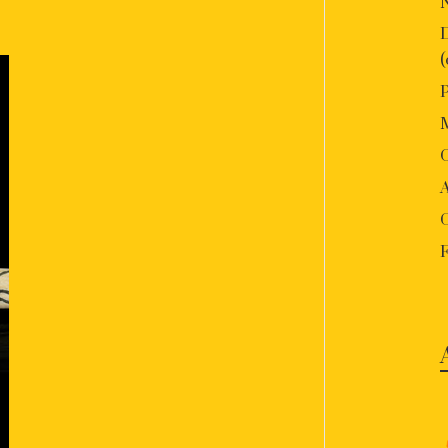
P
O
A
F