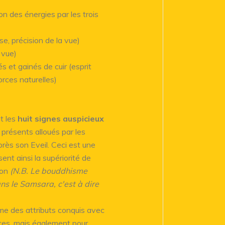
on des énergies par les trois
se, précision de la vue)
 vue)
és et gainés de cuir (esprit
orces naturelles)
t les
huit signes auspicieux
 présents alloués par les
près son Eveil. Ceci est une
ent ainsi la supériorité de
ion
(N.B. Le bouddhisme
s le Samsara, c'est à dire
me des attributs conquis avec
ances, mais également pour