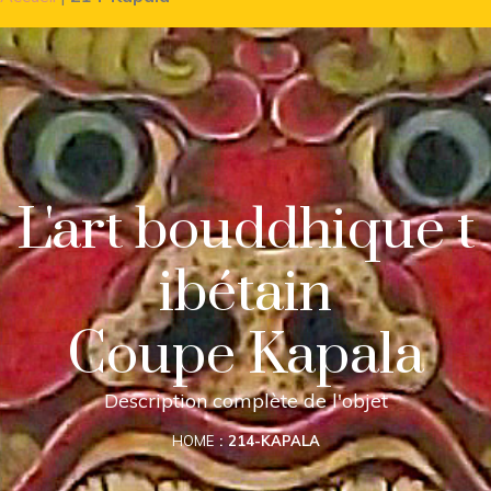
L'art bouddhique t
ibétain
Coupe Kapala
Description complète de l'objet
HOME
214-KAPALA