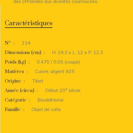
des offrandes aux divinités courroucées.
Caractéristiques
214
N°
:
H. 19,3 x L. 12 x P. 12,3
Dimensions (cm)
:
0.470 / 0.05 (coupe)
Poids (kg)
:
Cuivre, argent 925
Matières
:
Tibet
Origine
:
Début 20° siècle
Année (circa)
:
Bouddhisme
Catégorie
:
Objet de culte
Famille
: