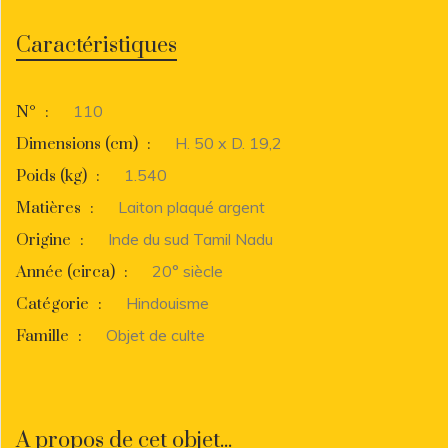
Caractéristiques
110
N°
:
H. 50 x D. 19,2
Dimensions (cm)
:
1.540
Poids (kg)
:
Laiton plaqué argent
Matières
:
Inde du sud Tamil Nadu
Origine
:
20° siècle
Année (circa)
:
Hindouisme
Catégorie
:
Objet de culte
Famille
:
A propos de cet objet...