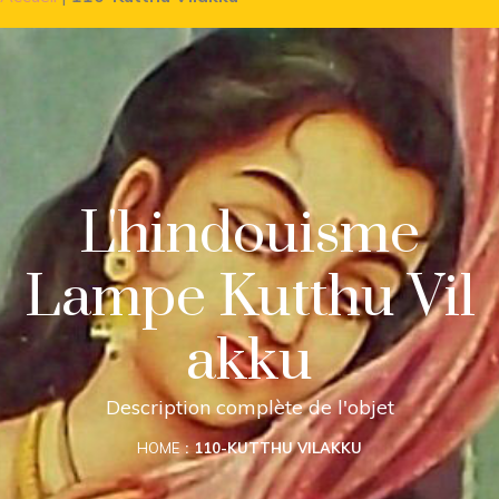
L'hindouisme
Lampe Kutthu Vil
akku
Description complète de l'objet
HOME
110-KUTTHU VILAKKU