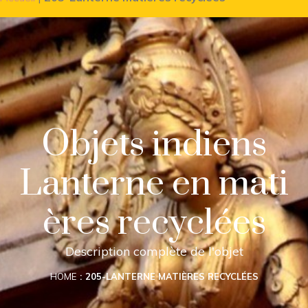
Objets indiens
Lanterne en mati
ères recyclées
Description complète de l'objet
HOME
205-LANTERNE MATIÈRES RECYCLÉES