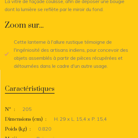
La vitre de façade coulisse, afin de déposer une bougie
dont la lumière se reflète par le miroir du fond.
Zoom sur...
Cette lanterne à l'allure rustique témoigne de
l'ingéniosité des artisans indiens, pour concevoir des
objets assemblés à partir de pièces récupérées et
détournées dans le cadre d'un autre usage.
Caractéristiques
205
N°
:
H. 29 x L. 15,4 x P. 15,4
Dimensions (cm)
:
0.820
Poids (kg)
: