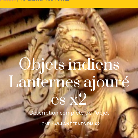
Objets indiens
Lanternes ajouré
es x2
Description complète de l'objet
HOME
49-LANTERNES PM X2