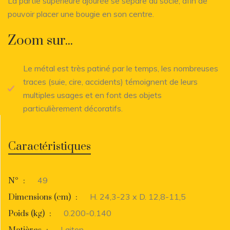
La partie supérieure ajourée se sépare du socle, afin de
pouvoir placer une bougie en son centre.
Zoom sur...
Le métal est très patiné par le temps, les nombreuses
traces (suie, cire, accidents) témoignent de leurs
multiples usages et en font des objets
particulièrement décoratifs.
Caractéristiques
49
N°
:
H. 24,3-23 x D. 12,8-11,5
Dimensions (cm)
:
0.200-0.140
Poids (kg)
:
Laiton
Matières
: