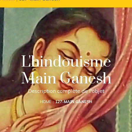
L'hindouisme
Main Ganesh
Description complète de l'objet
HOME
127-MAIN GANESH