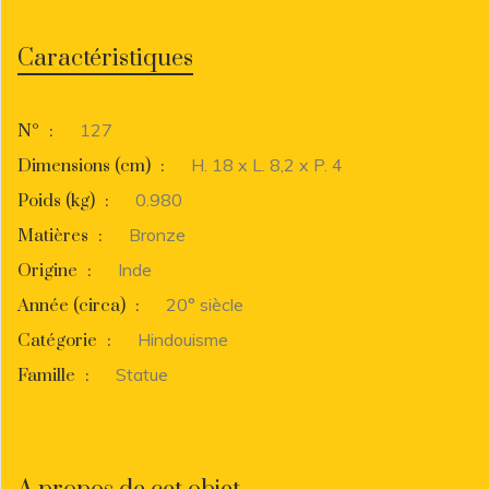
Caractéristiques
127
N°
:
H. 18 x L. 8,2 x P. 4
Dimensions (cm)
:
0.980
Poids (kg)
:
Bronze
Matières
:
Inde
Origine
:
20° siècle
Année (circa)
:
Hindouisme
Catégorie
:
Statue
Famille
: