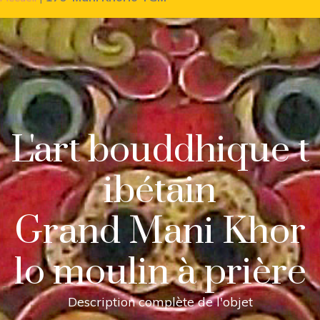
L'art bouddhique t
ibétain
Grand Mani Khor
lo moulin à prière
Description complète de l'objet