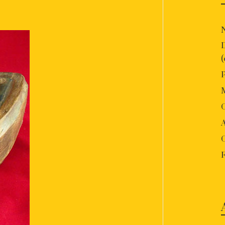
P
O
A
F