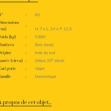
65
N°
:
Dimensions
:
H. 7 x L. 24 x P. 12,5
(cm)
0.880
oids (kg)
:
Bois (teck)
Matières
:
Inde du sud
rigine
:
Début 20° siècle
nnée (circa)
:
Objet
Catégorie
:
Domestique
amille
:
A propos de cet objet...