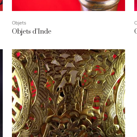
Objets
O
Objets d’Inde