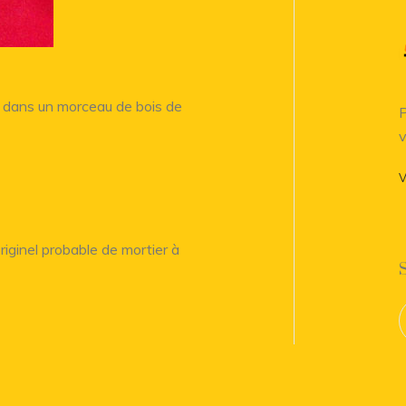
in dans un morceau de bois de
P
v
V
iginel probable de mortier à