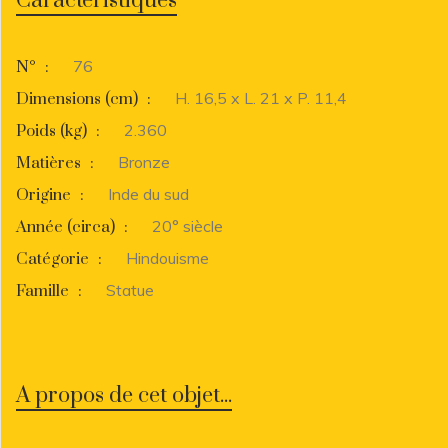
Caractéristiques
76
N°
:
H. 16,5 x L. 21 x P. 11,4
Dimensions (cm)
:
2.360
Poids (kg)
:
Bronze
Matières
:
Inde du sud
Origine
:
20° siècle
Année (circa)
:
Hindouisme
Catégorie
:
Statue
Famille
:
A propos de cet objet...