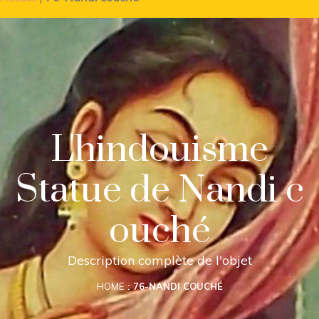
L'hindouisme
Statue de Nandi c
ouché
Description complète de l'objet
HOME
76-NANDI COUCHÉ