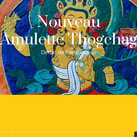
Nouveau
Amulette Thogcha
Détail de l'acquisition