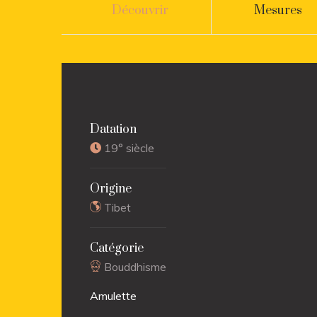
Découvrir
Mesures
Datation
19° siècle
Origine
Tibet
Catégorie
Bouddhisme
Amulette