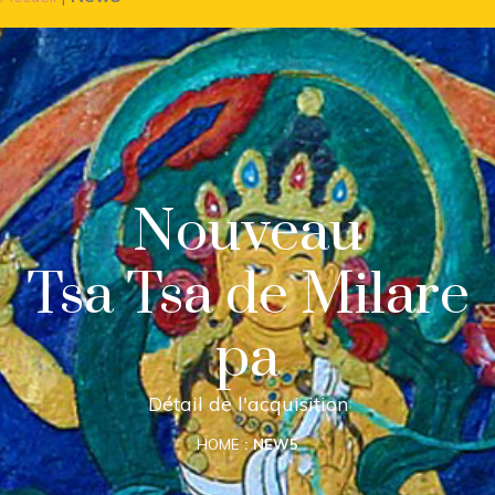
Nouveau
Tsa Tsa de Milare
pa
Détail de l'acquisition
HOME
NEW5