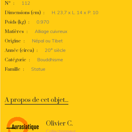
112
N°
:
H. 23,7 x L. 14 x P. 10
Dimensions (cm)
:
0.970
Poids (kg)
:
Alliage cuivreux
Matières
:
Népal ou Tibet
Origine
:
20° siècle
Année (circa)
:
Bouddhisme
Catégorie
:
Statue
Famille
:
A propos de cet objet...
Olivier C.
Collectionneur