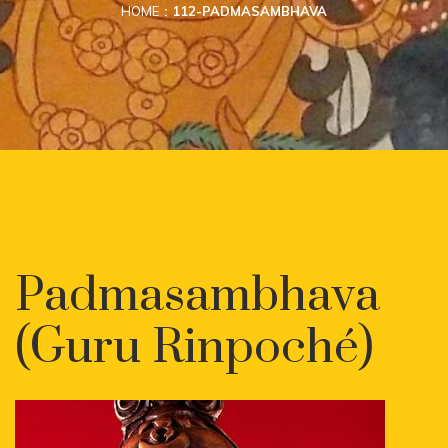
HOME
112-PADMASAMBHAVA
Padmasambhava
(Guru Rinpoché)