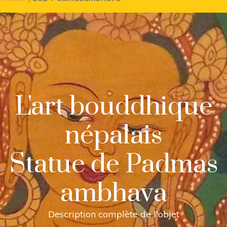
L'art bouddhique
népalais
Statue de Padmas
ambhava
Description complète de l'objet