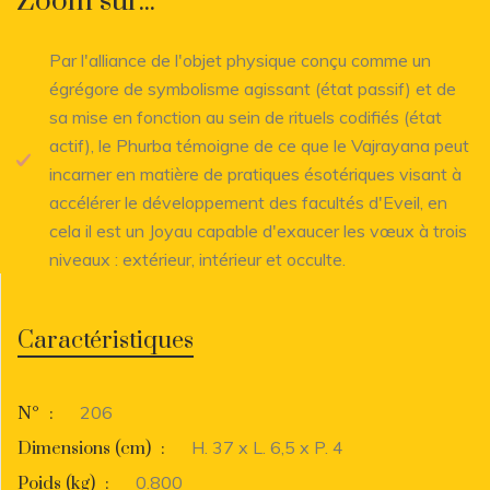
Zoom sur...
Par l'alliance de l'objet physique conçu comme un
égrégore de symbolisme agissant (état passif) et de
sa mise en fonction au sein de rituels codifiés (état
actif), le Phurba témoigne de ce que le Vajrayana peut
incarner en matière de pratiques ésotériques visant à
accélérer le développement des facultés d'Eveil, en
cela il est un Joyau capable d'exaucer les vœux à trois
niveaux : extérieur, intérieur et occulte.
Caractéristiques
206
N°
:
H. 37 x L. 6,5 x P. 4
Dimensions (cm)
:
0.800
Poids (kg)
: