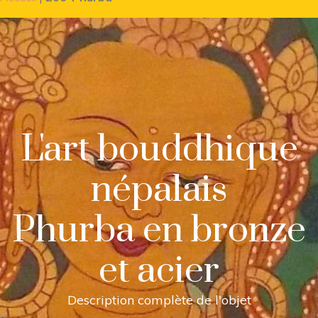
L'art bouddhique
népalais
Phurba en bronze
et acier
Description complète de l'objet