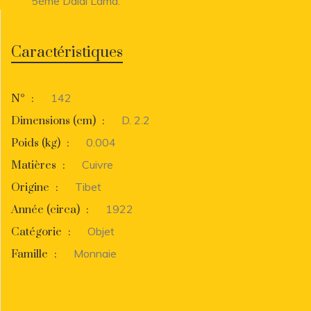
5ème Dalai Lama.
Caractéristiques
142
N°
:
D. 2.2
Dimensions (cm)
:
0.004
Poids (kg)
:
Cuivre
Matières
:
Tibet
Origine
:
1922
Année (circa)
:
Objet
Catégorie
:
Monnaie
Famille
: