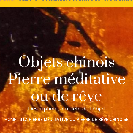
Objets chinois
Pierre méditative
ou de rêve
Description complète de l'objet
HOME
312-PIERRE MÉDITATIVE OU PIERRE DE RÊVE CHINOISE