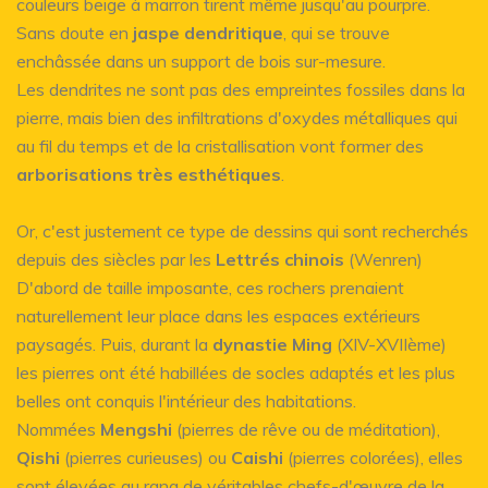
couleurs beige à marron tirent même jusqu'au pourpre.
Sans doute en
jaspe dendritique
, qui se trouve
enchâssée dans un support de bois sur-mesure.
Les dendrites ne sont pas des empreintes fossiles dans la
pierre, mais bien des infiltrations d'oxydes métalliques qui
au fil du temps et de la cristallisation vont former des
arborisations très esthétiques
.
Or, c'est justement ce type de dessins qui sont recherchés
depuis des siècles par les
Lettrés chinois
(Wenren)
D'abord de taille imposante, ces rochers prenaient
naturellement leur place dans les espaces extérieurs
paysagés. Puis, durant la
dynastie Ming
(XIV-XVIIème)
les pierres ont été habillées de socles adaptés et les plus
belles ont conquis l'intérieur des habitations.
Nommées
Mengshi
(pierres de rêve ou de méditation),
Qishi
(pierres curieuses) ou
Caishi
(pierres colorées), elles
sont élevées au rang de véritables chefs-d'œuvre de la