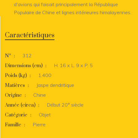
d'avions qui faisait principalement la République
Populaire de Chine et lignes intérieures himalayennes.
Caractéristiques
312
N°
:
H. 16 x L. 9 x P. 5
Dimensions (cm)
:
1.400
Poids (kg)
:
Jaspe dendritique
Matières
:
Chine
Origine
:
Début 20° siècle
Année (circa)
:
Objet
Catégorie
:
Pierre
Famille
: