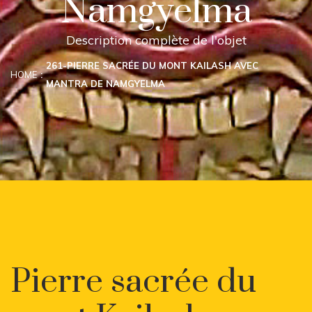
Namgyelma
Description complète de l'objet
261-PIERRE SACRÉE DU MONT KAILASH AVEC
HOME
MANTRA DE NAMGYELMA
Pierre sacrée du