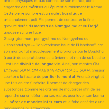
limites physiques et aux confins de son mental, donc
engendre des
mérites
qui épurent durablement le Karma.
Cette pierre sombre est un
galet basaltique
artisanalement poli. Elle permet de contraster la fine
gravure dorée du
mantra de Namgyelma
et du
Dorjé
apposée sur une face.
Gtsug-gtor rnam-par rgyal-ma ou Namgyelma ou
Ushnishavijaya (= "la victorieuse issue de l'Ushnisha", car
son mantra fût miraculeusement prononcé par le Bouddha
à partir de sa protubérance crânienne et non de sa bouche
) est une
divinité de longue vie
. Ainsi, son mantra
OM
BHRUM SOHA OM AMRITA AYUR DA DE SOHA
(version
courte) a la faculté de
purifier le mental
. Enoncé vingt et
une fois en rite funéraire, il permet de charger des
substances (comme les graines de moutarde) afin de les
répandre sur un défunt ou ses restes pour laver son karma,
le
libérer de mondes inférieurs
et le faire accéder à une
renaissance plus favorable.