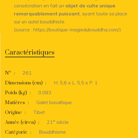
consécration en fait un
objet de culte unique
remarquablement puissant
, ayant toute sa place
sur un autel bouddhiste.
(source :
https://boutique-magiedubouddha.com/
)
Caractéristiques
261
N°
:
H. 5,6 x L. 5,5 x P. 1
Dimensions (cm)
:
0.083
Poids (kg)
:
Galet basaltique
Matières
:
Tibet
Origine
:
21° siècle
Année (circa)
:
Bouddhisme
Catégorie
: