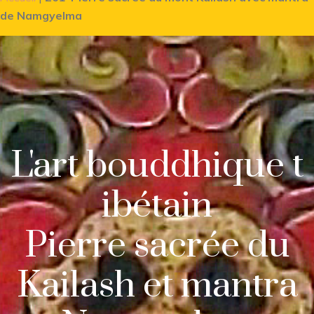
de Namgyelma
L'art bouddhique t
ibétain
Pierre sacrée du
Kailash et mantra