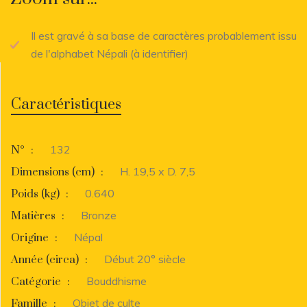
Il est gravé à sa base de caractères probablement issu
de l'alphabet Népali (à identifier)
Caractéristiques
132
N°
:
H. 19,5 x D. 7,5
Dimensions (cm)
:
0.640
Poids (kg)
:
Bronze
Matières
:
Népal
Origine
:
Début 20° siècle
Année (circa)
:
Bouddhisme
Catégorie
:
Objet de culte
Famille
: