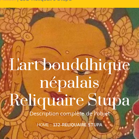
L'art bouddhique
népalais
Reliquaire Stupa
Description complète de l'objet
HOME
132-RELIQUAIRE STUPA