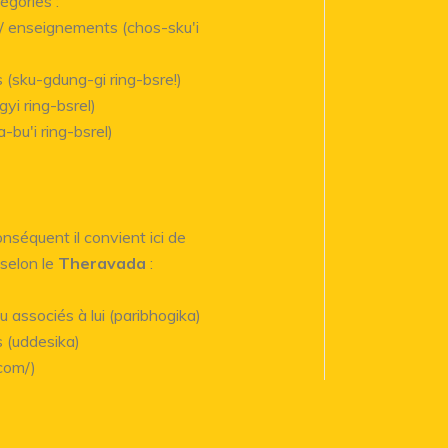
égories :
 / enseignements (chos-sku'i
 (sku-gdung-gi ring-bsre!)
gyi ring-bsrel)
-bu'i ring-bsrel)
onséquent il convient ici de
 selon le
Theravada
:
u associés à lui (paribhogika)
 (uddesika)
.com/)