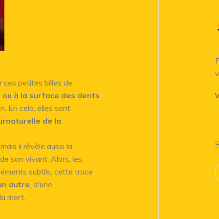
P
v
r ces petites billes de
 ou à la surface des dents
V
n. En cela, elles sont
urnaturelle de la
ais il révèle aussi la
 de son vivant. Alors, les
léments subtils, cette trace
un autre
, d'une
la mort.