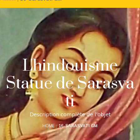
L'hindouisme
Statue de Sarasva
ti
Description complète de l'objet
HOME
16-SARASVATI GM