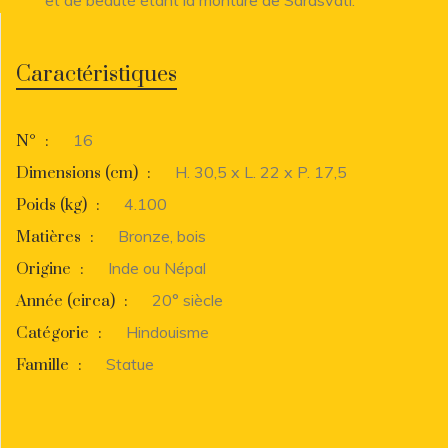
Caractéristiques
16
N°
:
H. 30,5 x L. 22 x P. 17,5
Dimensions (cm)
:
4.100
Poids (kg)
:
Bronze, bois
Matières
:
Inde ou Népal
Origine
:
20° siècle
Année (circa)
:
Hindouisme
Catégorie
:
Statue
Famille
: