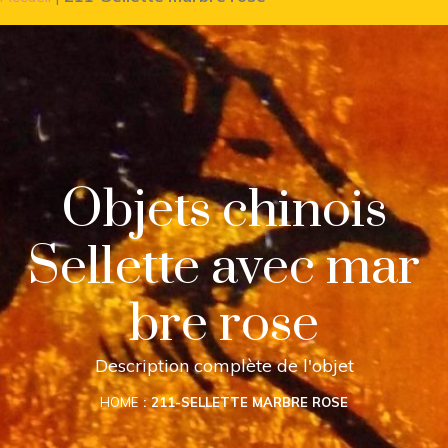
Objets chinois
Sellette avec mar
bre rose
Description complète de l'objet
HOME
211-SELLETTE MARBRE ROSE