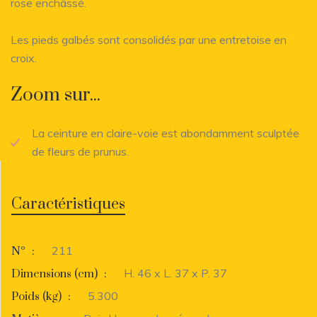
rose enchâssé.
Les pieds galbés sont consolidés par une entretoise en
croix.
Zoom sur...
La ceinture en claire-voie est abondamment sculptée
de fleurs de prunus.
Caractéristiques
211
N°
:
H. 46 x L. 37 x P. 37
Dimensions (cm)
:
5.300
Poids (kg)
: