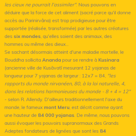
les cieux ne pourrait l'assimiler"
. Nous pouvons en
déduire que la force de cet aliment (sacré parce qu'il donne
accès au Parinirvâna) est trop prodigieuse pour être
supportée (réalisée, transformée) par Ies autres créatures
des
six mondes
, qu'elles soient des animaux, des
hommes ou même des dieux...
Se sachant désormais atteint d'une maladie mortelle, le
Bouddha sollicita
Ananda
pour se rendre à
Kusinara
(ancienne ville de Kusāvatī mesurant 12 yojanas de
longueur pour 7 yojanas de largeur : 12x7 = 84,
"les
rapports du monde nirvanéen, 80, à la loi naturelle, 4,
dans les relations harmonieuses du monde - 8 + 4 = 12"
- selon R. Allendy. D'ailleurs traditionnellement l'axe du
monde, le fameux
mont Meru
, est décrit comme ayant
une hauteur de
84 000 yojanas
. De même, nous pouvons
aussi évoquer les pouvoirs supranormaux des Grands
Adeptes fondateurs de lignées que sont les
84