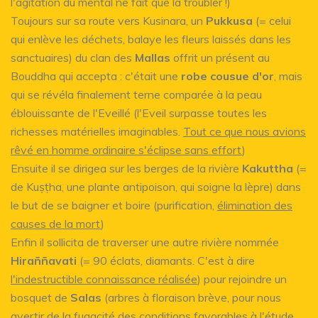
l'agitation du mental ne fait que la troubler !)
Toujours sur sa route vers Kusinara, un
Pukkusa
(= celui
qui enlève les déchets, balaye les fleurs laissés dans les
sanctuaires) du clan des
Mallas
offrit un présent au
Bouddha qui accepta : c'était une
robe cousue d'or
, mais
qui se révéla finalement terne comparée à la peau
éblouissante de l'Eveillé (l'Eveil surpasse toutes les
richesses matérielles imaginables.
Tout ce que nous avions
rêvé en homme ordinaire s'éclipse sans effort
)
Ensuite il se dirigea sur les berges de la rivière
Kakuttha
(=
de Kuṣṭha, une plante antipoison, qui soigne la lèpre) dans
le but de se baigner et boire (purification,
élimination des
causes de la mort
)
Enfin il sollicita de traverser une autre rivière nommée
Hiraññavati
(= 90 éclats, diamants. C'est à dire
l'indestructible connaissance réalisée
) pour rejoindre un
bosquet de
Salas
(arbres à floraison brève, pour nous
avertir de
la fugacité des conditions favorables à l'étude