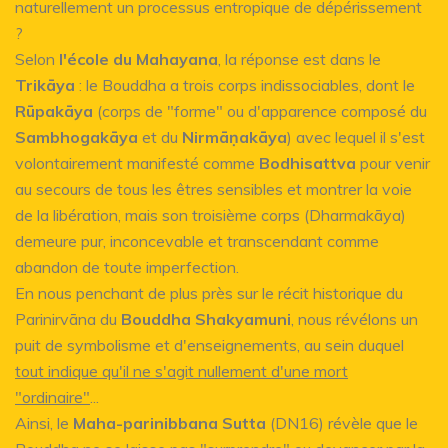
naturellement un processus entropique de dépérissement
?
Selon
l'école du Mahayana
, la réponse est dans le
Trikāya
: le Bouddha a trois corps indissociables, dont le
Rūpakāya
(corps de "forme" ou d'apparence composé du
Sambhogakāya
et du
Nirmāṇakāya
) avec lequel il s'est
volontairement manifesté comme
Bodhisattva
pour venir
au secours de tous les êtres sensibles et montrer la voie
de la libération, mais son troisième corps (Dharmakāya)
demeure pur, inconcevable et transcendant comme
abandon de toute imperfection.
En nous penchant de plus près sur le récit historique du
Parinirvāna du
Bouddha Shakyamuni
, nous révélons un
puit de symbolisme et d'enseignements, au sein duquel
tout indique qu'il ne s'agit nullement d'une mort
"ordinaire"
...
Ainsi, le
Maha-parinibbana Sutta
(DN16) révèle que le