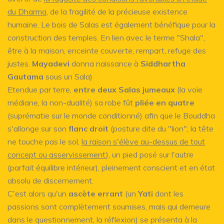
du Dharma
, de la fragilité de la précieuse existence
humaine. Le bois de Salas est également bénéfique pour la
construction des temples. En lien avec le terme "Shala",
être à la maison, enceinte couverte, rempart, refuge des
justes.
Mayadevi
donna naissance à
Siddhartha
Gautama
sous un Sala)
Etendue par terre,
entre deux Salas jumeaux
(la voie
médiane, la non-dualité) sa robe fût
pliée en quatre
(suprématie sur le monde conditionné) afin que le Bouddha
s'allonge sur son
flanc droit
(posture dite du "lion", la tête
ne touche pas le sol,
la raison s'élève au-dessus de tout
concept ou asservissement
), un pied posé sur l'autre
(parfait équilibre intérieur), pleinement conscient et en état
absolu de discernement.
C'est alors qu'un
ascète errant
(un
Yati
dont les
passions sont complètement soumises, mais qui demeure
dans le questionnement, la réflexion) se présenta à la