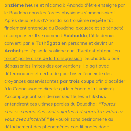
onzième heure
et réclama à Ananda d'être enseigné par
le Bouddha dons les forces physiques s'amenuisaient.
Après deux refus d'Ananda, sa troisième requête fût
finalement entendue du Bouddha, exaucée et sa ténacité
récompensée. Il se nommait
Subhadda
, fût le dernier
converti par le
Tathāgata
en personne et devint un
Arahat
(cet épisode souligne que
l'Eveil est obtenu "en
force" par le onze de la transgression
: Subhadda a osé
dépasser les limites des conventions, il a agit avec
détermination et certitude pour briser l'enceinte des
croyances asservissantes
par trois coups
afin d'accéder
à la Connaissance directe qui le mènera à la Lumière)
Accompagnant son dernier souffle, les
Bhikkhus
entendirent ces ultimes paroles du Bouddha :
"Toutes
choses composées sont sujettes à disparaître. Efforcez-
vous avec sincérité."
(
le vouloir sans désir
amène au
détachement des phénomènes conditionnés donc