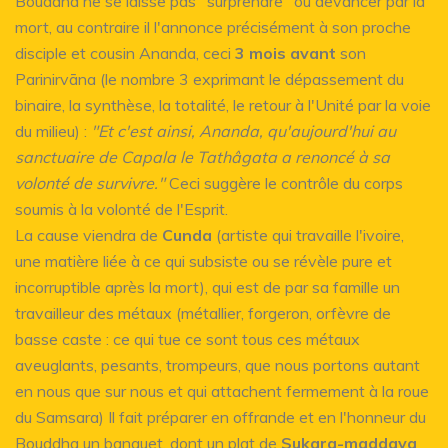
Bouddha ne se laisse pas "surprendre" ou devancer par la
mort, au contraire il l'annonce précisément à son proche
disciple et cousin Ananda, ceci
3 mois avant
son
Parinirvāna (le nombre 3 exprimant le dépassement du
binaire, la synthèse, la totalité, le retour à l'Unité par la voie
du milieu) :
"Et c'est ainsi, Ananda, qu'aujourd'hui au
sanctuaire de Capala le Tathâgata a renoncé à sa
volonté de survivre."
Ceci suggère le contrôle du corps
soumis à la volonté de l'Esprit.
La cause viendra de
Cunda
(artiste qui travaille l'ivoire,
une matière liée à ce qui subsiste ou se révèle pure et
incorruptible après la mort), qui est de par sa famille un
travailleur des métaux (métallier, forgeron, orfèvre de
basse caste : ce qui tue ce sont tous ces métaux
aveuglants, pesants, trompeurs, que nous portons autant
en nous que sur nous et qui attachent fermement à la roue
du Samsara) Il fait préparer en offrande et en l'honneur du
Bouddha un banquet, dont un plat de
Sukara-maddava