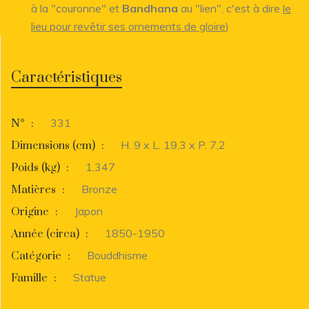
à la "couronne" et
Bandhana
au "lien", c'est à dire
le
lieu pour revêtir ses ornements de gloire
)
Caractéristiques
331
N°
:
H. 9 x L. 19,3 x P. 7,2
Dimensions (cm)
:
1,347
Poids (kg)
:
Bronze
Matières
:
Japon
Origine
:
1850-1950
Année (circa)
:
Bouddhisme
Catégorie
:
Statue
Famille
: