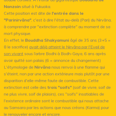
Nanzoin
situé à Fukuoka.
Cette position est dite de
l'entrée dans le
"Parinirvāna"
, c'est à dire l'état au-delà (Pari) du Nirvāna,
à comprendre par "extinction complète" au moment de sa
mort physique.
En effet, le
Bouddha Shakyamuni
âgé de 35 ans (3+5 =
8 le sacrifice)
avait déjà atteint le Nirvāna par l'Eveil de
son vivant
sous l’arbre Bodhi à Bodh-Gaya, 6 ans après
avoir quitté son palais (6 = annonce du changement)
L'étymologie de
Nirvāna
nous renvoi à une flamme qui
s'éteint, non par une action extérieure mais plutôt par une
disparition d'elle-même faute de combustible. Cette
extinction est celle des
trois "soifs"
(soif de vivre, soif de
ne plus vivre, soif de plaisirs), ces "soifs" insatiables de
l'existence ordinaire sont le combustible qui nous attache
au Samsara par les actions que nous créons (Karma) pour
le renouveler encore et encore.