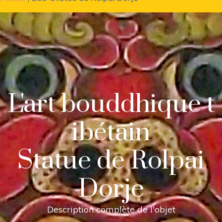
L'art bouddhique t
ibétain
Statue de Rolpai
Dorje
Description complète de l'objet