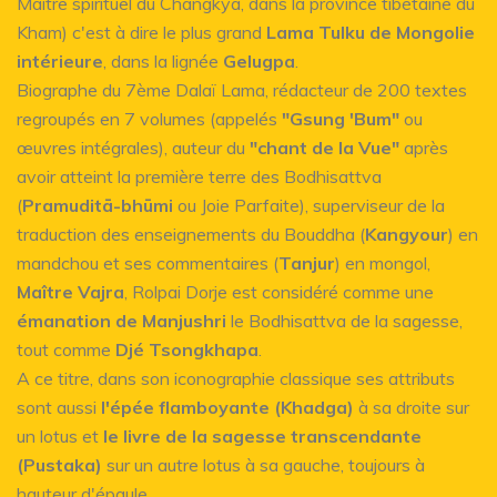
Maître spirituel du Changkya, dans la province tibétaine du
Kham) c'est à dire le plus grand
Lama Tulku de Mongolie
intérieure
, dans la lignée
Gelugpa
.
Biographe du 7ème Dalaï Lama, rédacteur de 200 textes
regroupés en 7 volumes (appelés
"Gsung 'Bum"
ou
œuvres intégrales), auteur du
"chant de la Vue"
après
avoir atteint la première terre des Bodhisattva
(
Pramuditā-bhūmi
ou Joie Parfaite), superviseur de la
traduction des enseignements du Bouddha (
Kangyour
) en
mandchou et ses commentaires (
Tanjur
) en mongol,
Maître Vajra
, Rolpai Dorje est considéré comme une
émanation de Manjushri
le Bodhisattva de la sagesse,
tout comme
Djé Tsongkhapa
.
A ce titre, dans son iconographie classique ses attributs
sont aussi
l'épée flamboyante (Khadga)
à sa droite sur
un lotus et
le livre de la sagesse transcendante
(Pustaka)
sur un autre lotus à sa gauche, toujours à
hauteur d'épaule.