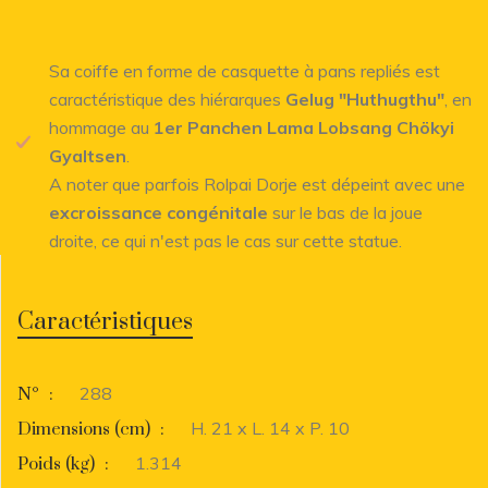
Sa coiffe en forme de casquette à pans repliés est
caractéristique des hiérarques
Gelug "Huthugthu"
, en
hommage au
1er Panchen Lama Lobsang Chökyi
Gyaltsen
.
A noter que parfois Rolpai Dorje est dépeint avec une
excroissance congénitale
sur le bas de la joue
droite, ce qui n'est pas le cas sur cette statue.
Caractéristiques
288
N°
:
H. 21 x L. 14 x P. 10
Dimensions (cm)
:
1.314
Poids (kg)
: